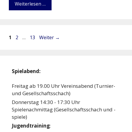
Weiterlesen …
Seite
Seite
Seite
1
2
…
13
Weiter
→
Spielabend:
Freitag ab 19.00 Uhr Vereinsabend (Turnier-
und Gesellschaftsschach)
Donnerstag 14:30 - 17:30 Uhr
Spielenachmittag (Gesellschaftsschach und -
spiele)
Jugendtraining
: