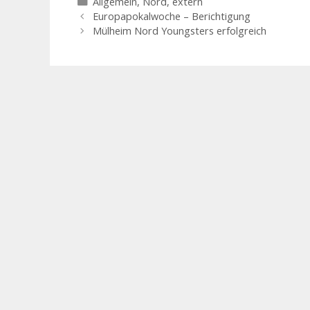
Kategorien
Allgemein
,
Nord, extern
Europapokalwoche – Berichtigung
Mülheim Nord Youngsters erfolgreich