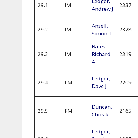
Ledger,
29.1
IM
2337
Andrew J
Ansell,
29.2
IM
2328
Simon T
Bates,
29.3
IM
Richard
2319
A
Ledger,
29.4
FM
2209
Dave J
Duncan,
29.5
FM
2165
Chris R
Ledger,