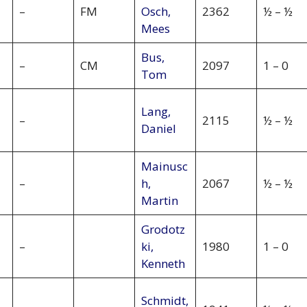
–
FM
Osch,
2362
½ – ½
Mees
Bus,
–
CM
2097
1 – 0
Tom
Lang,
–
2115
½ – ½
Daniel
Mainusc
–
h,
2067
½ – ½
Martin
Grodotz
–
ki,
1980
1 – 0
Kenneth
Schmidt,