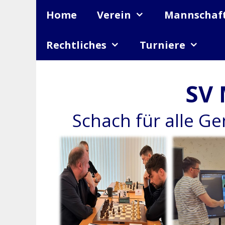
Zum
Home
Verein
Mannschaf
Inhalt
springen
Rechtliches
Turniere
SV 
Schach für alle G