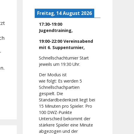
Freitag, 14 August 2026
tzt
17:30
-
19:00
Jugendtraining
,
ch
19:00
-
22:00
Vereinsabend
mit 6. Suppenturnier
,
r
Schnellschachturnier Start
jeweils um 19:30 Uhr.
n.
Der Modus ist
wie folgt: Es werden 5
Schnellschachpartien
gespielt. Die
Standardbedenkzeit liegt bei
15 Minuten pro Spieler. Pro
100 DWZ-Punkte
Unterschied bekommt der
stärkere Spieler eine Minute
abgezogen und der