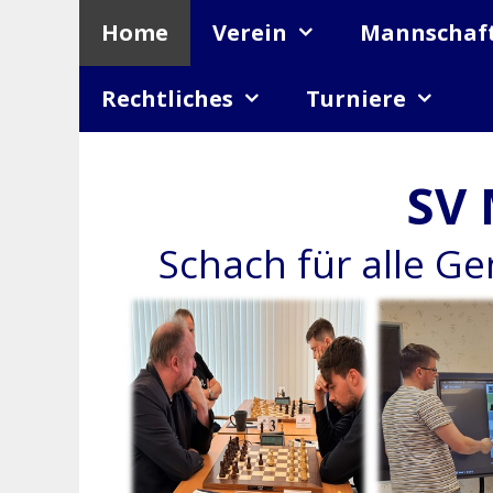
Zum
Home
Verein
Mannschaf
Inhalt
springen
Rechtliches
Turniere
SV 
Schach für alle G