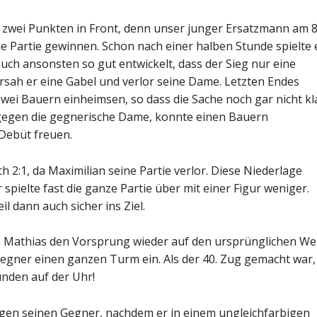
 zwei Punkten in Front, denn unser junger Ersatzmann am 8
e Partie gewinnen. Schon nach einer halben Stunde spielte 
uch ansonsten so gut entwickelt, dass der Sieg nur eine
ersah er eine Gabel und verlor seine Dame. Letzten Endes
zwei Bauern einheimsen, so dass die Sache noch gar nicht kl
 gegen die gegnerische Dame, konnte einen Bauern
Debüt freuen.
h 2:1, da Maximilian seine Partie verlor. Diese Niederlage
spielte fast die ganze Partie über mit einer Figur weniger.
l dann auch sicher ins Ziel.
e Mathias den Vorsprung wieder auf den ursprünglichen We
 Gegner einen ganzen Turm ein. Als der 40. Zug gemacht war,
nden auf der Uhr!
gen seinen Gegner, nachdem er in einem ungleichfarbigen