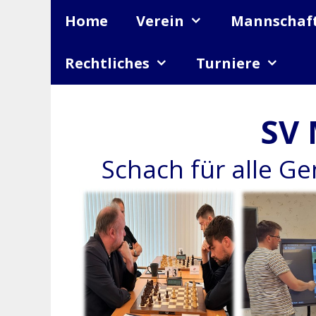
Zum
Home
Verein
Mannschaf
Inhalt
springen
Rechtliches
Turniere
SV 
Schach für alle G