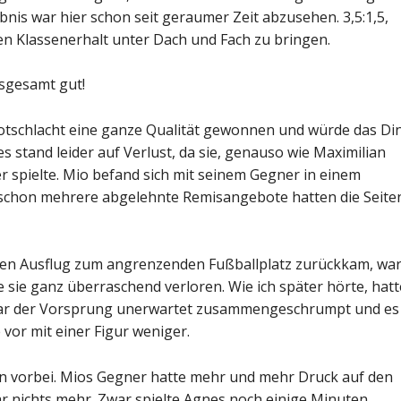
nis war hier schon seit geraumer Zeit abzusehen. 3,5:1,5,
en Klassenerhalt unter Dach und Fach zu bringen.
nsgesamt gut!
notschlacht eine ganze Qualität gewonnen und würde das Di
 stand leider auf Verlust, da sie, genauso wie Maximilian
er spielte. Mio befand sich mit seinem Gegner in einem
schon mehrere abgelehnte Remisangebote hatten die Seite
einen Ausflug zum angrenzenden Fußballplatz zurückkam, wa
te sie ganz überraschend verloren. Wie ich später hörte, hatt
 war der Vorsprung unerwartet zusammengeschrumpt und es
vor mit einer Figur weniger.
n vorbei. Mios Gegner hatte mehr und mehr Druck auf den
ar nichts mehr. Zwar spielte Agnes noch einige Minuten