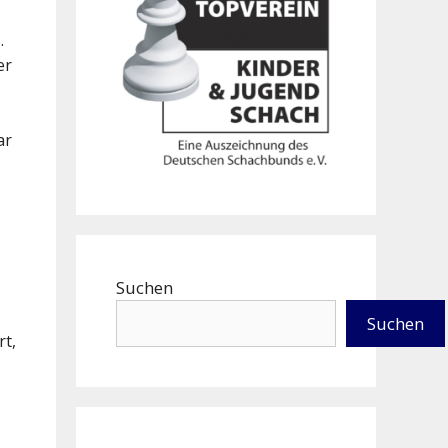
.
er
ar
Suchen
Suchen
rt,