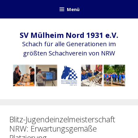
Zum
Menü
Inhalt
springen
SV Mülheim Nord 1931 e.V.
Schach für alle Generationen im
größten Schachverein von NRW
Blitz-Jugendeinzelmeisterschaft
NRW: Erwartungsgemäße
Platzierung