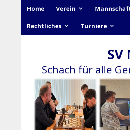
Zum
Home
Verein
Mannschaf
Inhalt
springen
Rechtliches
Turniere
SV 
Schach für alle G