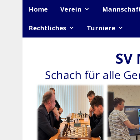
Zum
Home
Verein
Mannschaf
Inhalt
springen
Rechtliches
Turniere
SV 
Schach für alle G