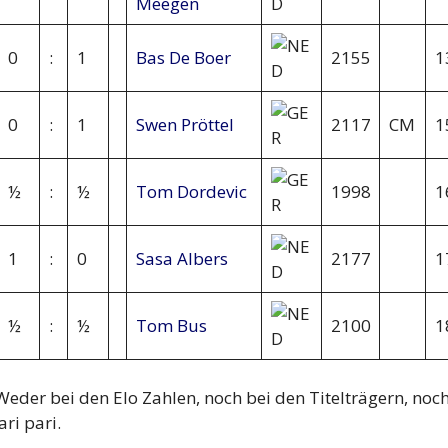
Meegen
0
:
1
Bas De Boer
2155
1
0
:
1
Swen Pröttel
2117
CM
1
½
:
½
Tom Dordevic
1998
1
1
:
0
Sasa Albers
2177
1
½
:
½
Tom Bus
2100
1
Weder bei den Elo Zahlen, noch bei den Titelträgern, noc
ri pari.