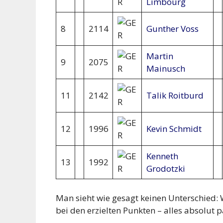
Limbourg
8
2114
Gunther Voss
Martin
9
2075
Mainusch
11
2142
Talik Roitburd
12
1996
Kevin Schmidt
Kenneth
13
1992
Grodotzki
Man sieht wie gesagt keinen Unterschied: 
bei den erzielten Punkten – alles absolut pa