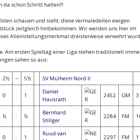
 da schon Schritt halten?!
Osten schauen und sieht: diese vermaledeiten ewigen
tstück zeitgleich hinbekommen. Wir werden uns hier im
eses Alleinstellungsmerkmal dreisterweise verwehrt wurd
e. Am ersten Spieltag einer Liga stehen traditionell imme
lungen sahen so aus:
2½
−
5½
SV Mülheim Nord II
Daniel
0
:
1
2452
GM
3
Hausrath
Bernhard
½
:
½
2284
FM
1
Stillger
Ruud van
0
:
1
2297
FM
1