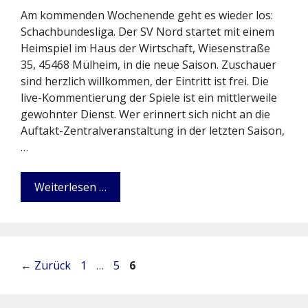
Am kommenden Wochenende geht es wieder los:
Schachbundesliga. Der SV Nord startet mit einem
Heimspiel im Haus der Wirtschaft, Wiesenstraße
35, 45468 Mülheim, in die neue Saison. Zuschauer
sind herzlich willkommen, der Eintritt ist frei. Die
live-Kommentierung der Spiele ist ein mittlerweile
gewohnter Dienst. Wer erinnert sich nicht an die
Auftakt-Zentralveranstaltung in der letzten Saison,
…
Weiterlesen …
Seite
Seite
Seite
←
Zurück
1
…
5
6