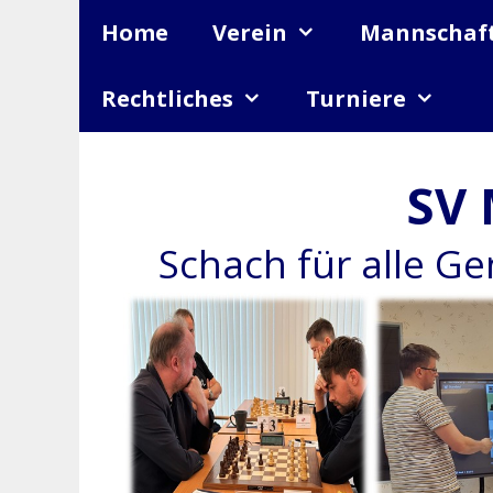
Zum
Home
Verein
Mannschaf
Inhalt
springen
Rechtliches
Turniere
SV 
Schach für alle G