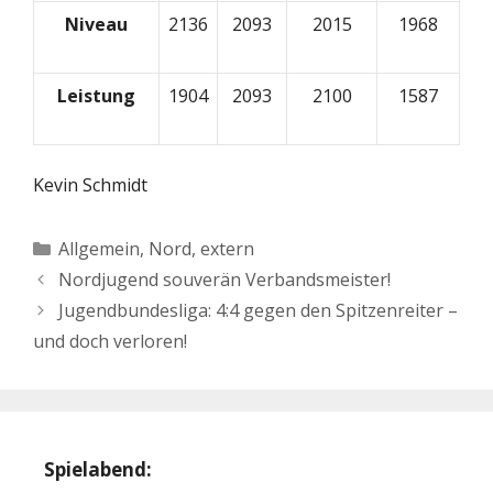
Niveau
2136
2093
2015
1968
Leistung
1904
2093
2100
1587
Kevin Schmidt
Kategorien
Allgemein
,
Nord, extern
Nordjugend souverän Verbandsmeister!
Jugendbundesliga: 4:4 gegen den Spitzenreiter –
und doch verloren!
Spielabend: