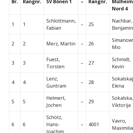
Br.
Rangnr.
SV Bönen 1
–
Rangnr.
Mülheim
Nord 4
Schlottmann,
Nachbar,
1
1
–
25
Fabian
Benjamin
Simanows
2
2
Merz, Martin
–
26
Mio
Fuest,
Schmidt,
3
3
–
27
Torsten
Kevin
Lenz,
Sokalskaj
4
4
–
28
Guntram
Elena
Helmert,
Sokalska,
5
5
–
29
Jochen
Viktorija
Schötz,
Vavro,
6
6
Hans-
–
4001
Maximili
Joachim