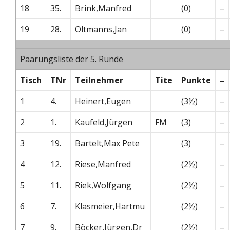
18
35.
Brink,Manfred
(0)
–
19
28.
Oltmanns,Jan
(0)
–
Paarungsliste der 5. Runde
Tisch
TNr
Teilnehmer
Tite
Punkte
–
1
4.
Heinert,Eugen
(3½)
–
2
1.
Kaufeld,Jürgen
FM
(3)
–
3
19.
Bartelt,Max Pete
(3)
–
4
12.
Riese,Manfred
(2½)
–
5
11.
Riek,Wolfgang
(2½)
–
6
7.
Klasmeier,Hartmu
(2½)
–
7
9.
Böcker,Jürgen,Dr
(2½)
–