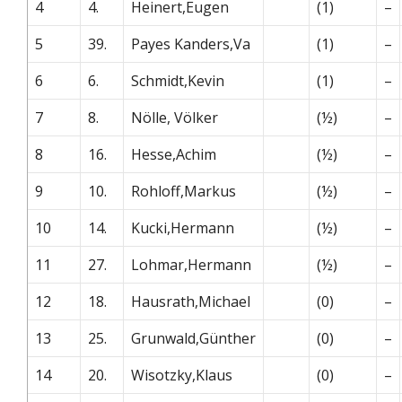
4
4.
Heinert,Eugen
(1)
–
5
39.
Payes Kanders,Va
(1)
–
6
6.
Schmidt,Kevin
(1)
–
7
8.
Nölle, Völker
(½)
–
8
16.
Hesse,Achim
(½)
–
9
10.
Rohloff,Markus
(½)
–
10
14.
Kucki,Hermann
(½)
–
11
27.
Lohmar,Hermann
(½)
–
12
18.
Hausrath,Michael
(0)
–
13
25.
Grunwald,Günther
(0)
–
14
20.
Wisotzky,Klaus
(0)
–