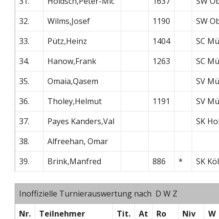
31.
Holdsch,Peter-Mic
1637
SW Ob
32.
Wilms,Josef
1190
SW Ob
33.
Pütz,Heinz
1404
SC Mü
34.
Hanow,Frank
1263
SC Mü
35.
Omaia,Qasem
SV Mü
36.
Tholey,Helmut
1191
SV Mü
37.
Payes Kanders,Val
SK Ho
38.
Alfreehan, Omar
39.
Brink,Manfred
886
*
SK Kö
Inoffizielle Turnierauswertung nach D W Z
Nr.
Teilnehmer
Tit.
At
Ro
Niv
W