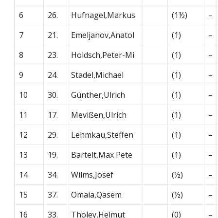
6
26.
Hufnagel,Markus
(1½)
–
7
21.
Emeljanov,Anatol
(1)
–
8
23.
Holdsch,Peter-Mi
(1)
–
9
24.
Stadel,Michael
(1)
–
10
30.
Günther,Ulrich
(1)
–
11
17.
Mevißen,Ulrich
(1)
–
12
29.
Lehmkau,Steffen
(1)
–
13
19.
Bartelt,Max Pete
(1)
–
14
34.
Wilms,Josef
(½)
–
15
37.
Omaia,Qasem
(½)
–
16
33.
Tholey,Helmut
(0)
–