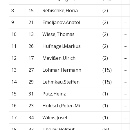
8
15.
Rebischke,Floria
(2)
–
9
21.
Emeljanov,Anatol
(2)
–
10
13.
Wiese,Thomas
(2)
–
11
26.
Hufnagel,Markus
(2)
–
12
17.
Mevißen,Ulrich
(2)
–
13
27.
Lohmar,Hermann
(1½)
–
14
29.
Lehmkau,Steffen
(1½)
–
15
31.
Pütz,Heinz
(1)
–
16
23.
Holdsch,Peter-Mi
(1)
–
17
34.
Wilms,Josef
(1)
–
18
33.
Tholey,Helmut
(½)
–