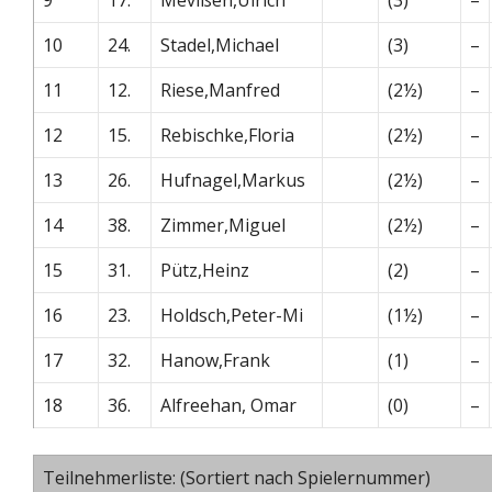
10
24.
Stadel,Michael
(3)
–
11
12.
Riese,Manfred
(2½)
–
12
15.
Rebischke,Floria
(2½)
–
13
26.
Hufnagel,Markus
(2½)
–
14
38.
Zimmer,Miguel
(2½)
–
15
31.
Pütz,Heinz
(2)
–
16
23.
Holdsch,Peter-Mi
(1½)
–
17
32.
Hanow,Frank
(1)
–
18
36.
Alfreehan, Omar
(0)
–
Teilnehmerliste: (Sortiert nach Spielernummer)