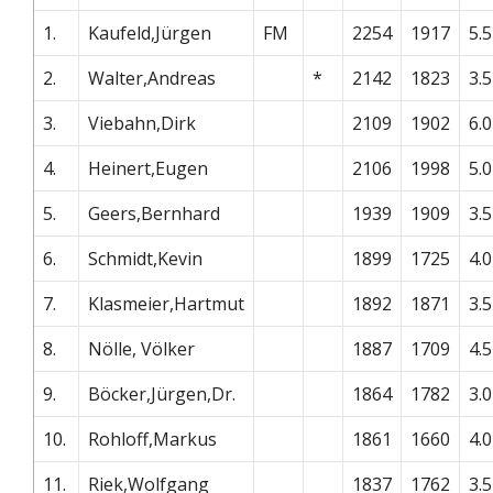
1.
Kaufeld,Jürgen
FM
2254
1917
5.5
2.
Walter,Andreas
*
2142
1823
3.5
3.
Viebahn,Dirk
2109
1902
6.0
4.
Heinert,Eugen
2106
1998
5.0
5.
Geers,Bernhard
1939
1909
3.5
6.
Schmidt,Kevin
1899
1725
4.0
7.
Klasmeier,Hartmut
1892
1871
3.5
8.
Nölle, Völker
1887
1709
4.5
9.
Böcker,Jürgen,Dr.
1864
1782
3.0
10.
Rohloff,Markus
1861
1660
4.0
11.
Riek,Wolfgang
1837
1762
3.5