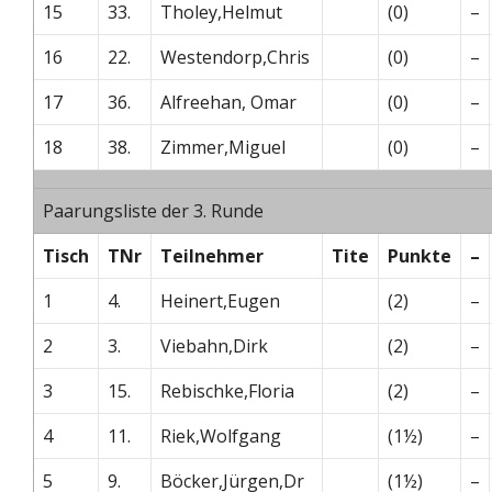
15
33.
Tholey,Helmut
(0)
–
16
22.
Westendorp,Chris
(0)
–
17
36.
Alfreehan, Omar
(0)
–
18
38.
Zimmer,Miguel
(0)
–
Paarungsliste der 3. Runde
Tisch
TNr
Teilnehmer
Tite
Punkte
–
1
4.
Heinert,Eugen
(2)
–
2
3.
Viebahn,Dirk
(2)
–
3
15.
Rebischke,Floria
(2)
–
4
11.
Riek,Wolfgang
(1½)
–
5
9.
Böcker,Jürgen,Dr
(1½)
–