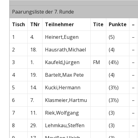
Paarungsliste der 7. Runde
Tisch
TNr
Teilnehmer
Tite
Punkte
–
1
4.
Heinert,Eugen
(5)
–
2
18.
Hausrath,Michael
(4)
–
3
1.
Kaufeld,Jürgen
FM
(4½)
–
4
19.
Bartelt,Max Pete
(4)
–
5
14.
Kucki,Hermann
(3½)
–
6
7.
Klasmeier,Hartmu
(3½)
–
7
11.
Riek,Wolfgang
(3)
–
8
29.
Lehmkau,Steffen
(3)
–
9
17.
Mevißen,Ulrich
(3)
–