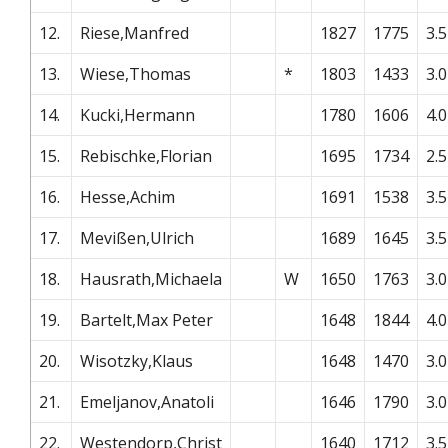
12.
Riese,Manfred
1827
1775
3.5
13.
Wiese,Thomas
*
1803
1433
3.0
14.
Kucki,Hermann
1780
1606
4.0
15.
Rebischke,Florian
1695
1734
2.5
16.
Hesse,Achim
1691
1538
3.5
17.
Mevißen,Ulrich
1689
1645
3.5
18.
Hausrath,Michaela
W
1650
1763
3.0
19.
Bartelt,Max Peter
1648
1844
4.0
20.
Wisotzky,Klaus
1648
1470
3.0
21.
Emeljanov,Anatoli
1646
1790
3.0
22.
Westendorp,Christ
1640
1712
3.5