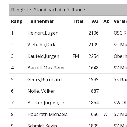
Rangliste: Stand nach der 7. Runde
Rang
Teilnehmer
Titel
TWZ
At
Verei
1.
Heinert,Eugen
2106
OSC R
2.
Viebahn,Dirk
2109
SC Mü
3.
Kaufeld,Jürgen
FM
2254
Oberh
4.
Bartelt,Max Peter
1648
SV Mü
5.
Geers,Bernhard
1939
SK Ba
6.
Nölle, Völker
1887
7.
Böcker,Jürgen,Dr.
1864
SW Ob
8.
Hausrath,Michaela
1650
W
SV Mü
9.
Schmidt,Kevin
1899
SV Mü