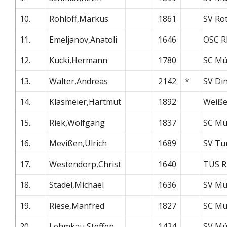
10.
Rohloff,Markus
1861
SV Ro
11.
Emeljanov,Anatoli
1646
OSC R
12.
Kucki,Hermann
1780
SC Mü
13.
Walter,Andreas
2142
*
SV Di
14.
Klasmeier,Hartmut
1892
Weiße
15.
Riek,Wolfgang
1837
SC Mü
16.
Mevißen,Ulrich
1689
SV Tu
17.
Westendorp,Christ
1640
TUS R
18.
Stadel,Michael
1636
SV Mü
19.
Riese,Manfred
1827
SC Mü
20.
Lehmkau,Steffen
1424
SV Mü