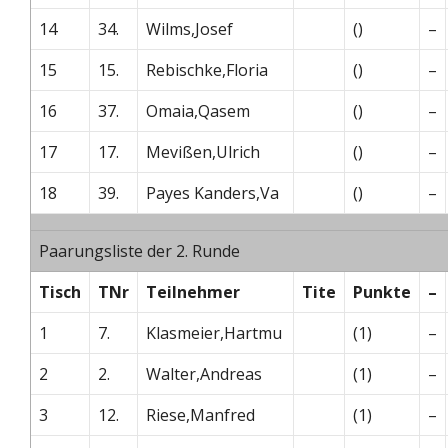
14
34.
Wilms,Josef
()
–
15
15.
Rebischke,Floria
()
–
16
37.
Omaia,Qasem
()
–
17
17.
Mevißen,Ulrich
()
–
18
39.
Payes Kanders,Va
()
–
Paarungsliste der 2. Runde
Tisch
TNr
Teilnehmer
Tite
Punkte
–
1
7.
Klasmeier,Hartmu
(1)
–
2
2.
Walter,Andreas
(1)
–
3
12.
Riese,Manfred
(1)
–