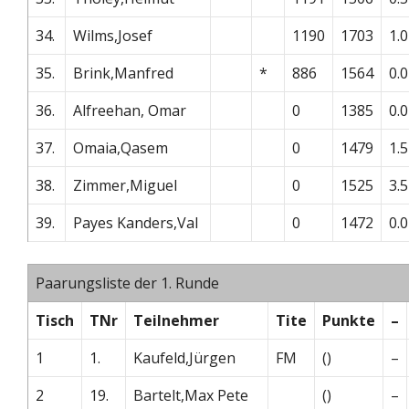
34.
Wilms,Josef
1190
1703
1.0
35.
Brink,Manfred
*
886
1564
0.0
36.
Alfreehan, Omar
0
1385
0.0
37.
Omaia,Qasem
0
1479
1.5
38.
Zimmer,Miguel
0
1525
3.5
39.
Payes Kanders,Val
0
1472
0.0
Paarungsliste der 1. Runde
Tisch
TNr
Teilnehmer
Tite
Punkte
–
1
1.
Kaufeld,Jürgen
FM
()
–
2
19.
Bartelt,Max Pete
()
–