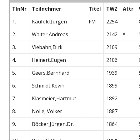
TlnNr
Teilnehmer
Titel
TWZ
Attr
1.
Kaufeld,Jürgen
FM
2254
2.
Walter,Andreas
2142
*
3.
Viebahn,Dirk
2109
4.
Heinert,Eugen
2106
5.
Geers,Bernhard
1939
6.
Schmidt,Kevin
1899
7.
Klasmeier,Hartmut
1892
8.
Nölle, Völker
1887
9.
Böcker,Jürgen,Dr.
1864