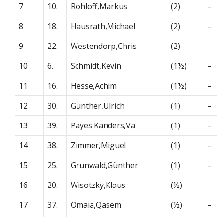
7
10.
Rohloff,Markus
(2)
–
8
18.
Hausrath,Michael
(2)
–
9
22.
Westendorp,Chris
(2)
–
10
6.
Schmidt,Kevin
(1½)
–
11
16.
Hesse,Achim
(1½)
–
12
30.
Günther,Ulrich
(1)
–
13
39.
Payes Kanders,Va
(1)
–
14
38.
Zimmer,Miguel
(1)
–
15
25.
Grunwald,Günther
(1)
–
16
20.
Wisotzky,Klaus
(½)
–
17
37.
Omaia,Qasem
(½)
–