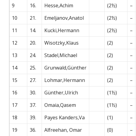
9
16.
Hesse,Achim
(2½)
–
10
21.
Emeljanov,Anatol
(2½)
–
11
14.
Kucki,Hermann
(2½)
–
12
20.
Wisotzky,Klaus
(2)
–
13
24.
Stadel,Michael
(2)
–
14
25.
Grunwald,Günther
(2)
–
15
27.
Lohmar,Hermann
(2)
–
16
30.
Günther,Ulrich
(1½)
–
17
37.
Omaia,Qasem
(1½)
–
18
39.
Payes Kanders,Va
(1)
–
19
36.
Alfreehan, Omar
(0)
–