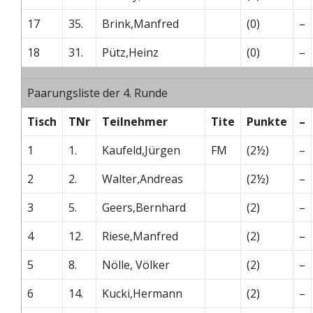
17
35.
Brink,Manfred
(0)
–
18
31.
Pütz,Heinz
(0)
–
Paarungsliste der 4. Runde
Tisch
TNr
Teilnehmer
Tite
Punkte
–
1
1.
Kaufeld,Jürgen
FM
(2½)
–
2
2.
Walter,Andreas
(2½)
–
3
5.
Geers,Bernhard
(2)
–
4
12.
Riese,Manfred
(2)
–
5
8.
Nölle, Völker
(2)
–
6
14.
Kucki,Hermann
(2)
–