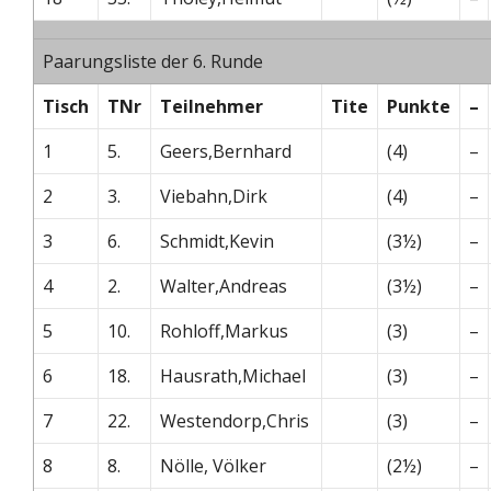
Paarungsliste der 6. Runde
Tisch
TNr
Teilnehmer
Tite
Punkte
–
1
5.
Geers,Bernhard
(4)
–
2
3.
Viebahn,Dirk
(4)
–
3
6.
Schmidt,Kevin
(3½)
–
4
2.
Walter,Andreas
(3½)
–
5
10.
Rohloff,Markus
(3)
–
6
18.
Hausrath,Michael
(3)
–
7
22.
Westendorp,Chris
(3)
–
8
8.
Nölle, Völker
(2½)
–