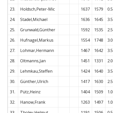
23.
Holdsch,Peter-Mic
1637
1579
0.5
24.
Stadel,Michael
1636
1645
3.5
25.
Grunwald,Günther
1592
1535
2.5
26.
Hufnagel,Markus
1554
1748
3.0
27.
Lohmar,Hermann
1467
1642
3.5
28.
Oltmanns,Jan
1451
1331
2.0
29.
Lehmkau,Steffen
1424
1640
3.5
30.
Günther,Ulrich
1417
1630
2.5
31.
Pütz,Heinz
1404
1509
1.0
32.
Hanow,Frank
1263
1497
1.0
33.
Tholey,Helmut
1191
1506
0.5