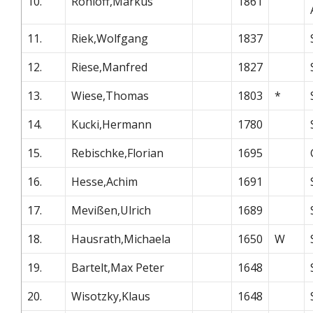
10.
Rohloff,Markus
1861
11.
Riek,Wolfgang
1837
12.
Riese,Manfred
1827
13.
Wiese,Thomas
1803
*
14.
Kucki,Hermann
1780
15.
Rebischke,Florian
1695
16.
Hesse,Achim
1691
17.
Mevißen,Ulrich
1689
18.
Hausrath,Michaela
1650
W
19.
Bartelt,Max Peter
1648
20.
Wisotzky,Klaus
1648