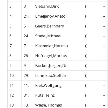
3
3.
Viebahn,Dirk
()
–
4
21.
Emeljanov,Anatol
()
–
5
5.
Geers,Bernhard
()
–
6
24.
Stadel,Michael
()
–
7
7.
Klasmeier,Hartmu
()
–
8
26.
Hufnagel,Markus
()
–
9
9.
Böcker,Jürgen,Dr
()
–
10
29.
Lehmkau,Steffen
()
–
11
11.
Riek,Wolfgang
()
–
12
31.
Pütz,Heinz
()
–
13
13.
Wiese,Thomas
()
–