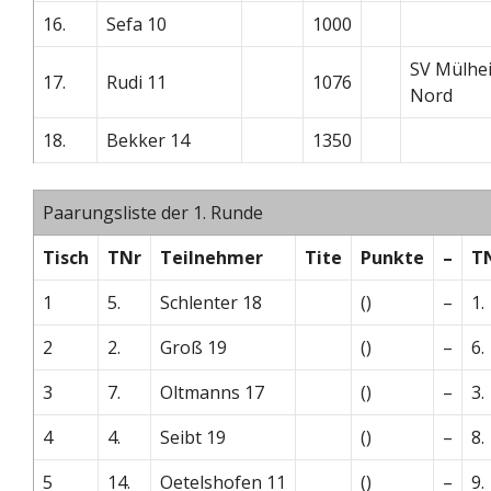
16.
Sefa 10
1000
SV Mülhe
17.
Rudi 11
1076
Nord
18.
Bekker 14
1350
Paarungsliste der 1. Runde
Tisch
TNr
Teilnehmer
Tite
Punkte
–
T
1
5.
Schlenter 18
()
–
1.
2
2.
Groß 19
()
–
6.
3
7.
Oltmanns 17
()
–
3.
4
4.
Seibt 19
()
–
8.
5
14.
Oetelshofen 11
()
–
9.