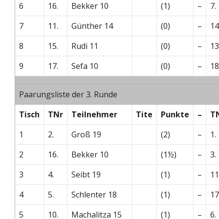
6
16.
Bekker 10
(1)
–
7.
7
11.
Günther 14
(0)
–
14
8
15.
Rudi 11
(0)
–
13
9
17.
Sefa 10
(0)
–
18
Paarungsliste der 3. Runde
Tisch
TNr
Teilnehmer
Tite
Punkte
–
T
1
2.
Groß 19
(2)
–
1.
2
16.
Bekker 10
(1½)
–
3.
3
4.
Seibt 19
(1)
–
11
4
5.
Schlenter 18
(1)
–
17
5
10.
Machalitza 15
(1)
–
6.