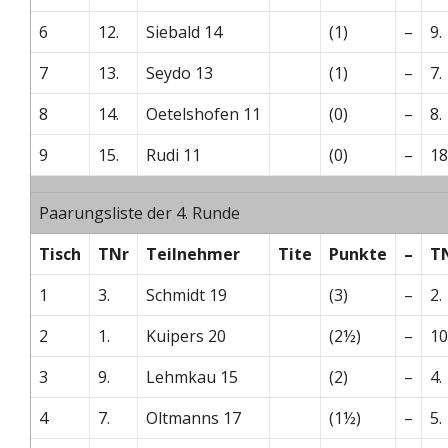
6
12.
Siebald 14
(1)
–
9.
7
13.
Seydo 13
(1)
–
7.
8
14.
Oetelshofen 11
(0)
–
8.
9
15.
Rudi 11
(0)
–
18
Paarungsliste der 4. Runde
Tisch
TNr
Teilnehmer
Tite
Punkte
–
T
1
3.
Schmidt 19
(3)
–
2.
2
1.
Kuipers 20
(2½)
–
10
3
9.
Lehmkau 15
(2)
–
4.
4
7.
Oltmanns 17
(1½)
–
5.