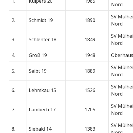
1.
Kuipers 20
1985
Nord
SV Mülhe
2.
Schmidt 19
1890
Nord
SV Mülhe
3.
Schlenter 18
1849
Nord
4.
Groß 19
1948
Oberhaus
SV Mülhe
5.
Seibt 19
1889
Nord
SV Mülhe
6.
Lehmkau 15
1526
Nord
SV Mülhe
7.
Lamberti 17
1705
Nord
SV Mülhe
8.
Siebald 14
1383
Nord