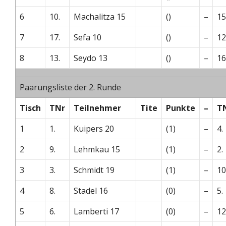
6
10.
Machalitza 15
()
–
15
7
17.
Sefa 10
()
–
12
8
13.
Seydo 13
()
–
16
Paarungsliste der 2. Runde
Tisch
TNr
Teilnehmer
Tite
Punkte
–
T
1
1.
Kuipers 20
(1)
–
4.
2
9.
Lehmkau 15
(1)
–
2.
3
3.
Schmidt 19
(1)
–
10
4
8.
Stadel 16
(0)
–
5.
5
6.
Lamberti 17
(0)
–
12