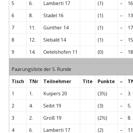
5
6.
Lamberti 17
(1)
–
16
6
8.
Stadel 16
(1)
–
13
7
11.
Günther 14
(1)
–
17
8
12.
Siebald 14
(1)
–
15
9
14.
Oetelshofen 11
(0)
–
18
Paarungsliste der 5. Runde
Tisch
TNr
Teilnehmer
Tite
Punkte
–
T
1
1.
Kuipers 20
(3½)
–
3.
2
4.
Seibt 19
(3)
–
5.
3
2.
Groß 19
(2½)
–
8.
4
6.
Lamberti 17
(2)
–
11