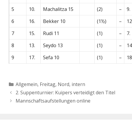
5
10.
Machalitza 15
(2)
–
9.
6
16.
Bekker 10
(1½)
–
12
7
15.
Rudi 11
(1)
–
7.
8
13.
Seydo 13
(1)
–
14
9
17.
Sefa 10
(1)
–
18
Kategorien
Allgemein
,
Freitag
,
Nord, intern
2. Suppenturnier: Kuipers verteidigt den Titel
Mannschaftsaufstellungen online