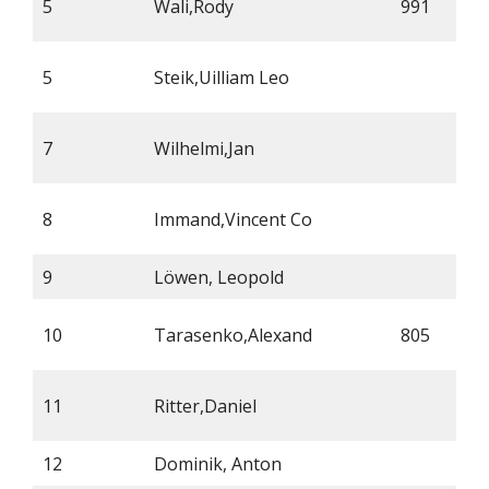
5
Wali,Rody
991
5
Steik,Uilliam Leo
7
Wilhelmi,Jan
8
Immand,Vincent Co
9
Löwen, Leopold
10
Tarasenko,Alexand
805
11
Ritter,Daniel
12
Dominik, Anton