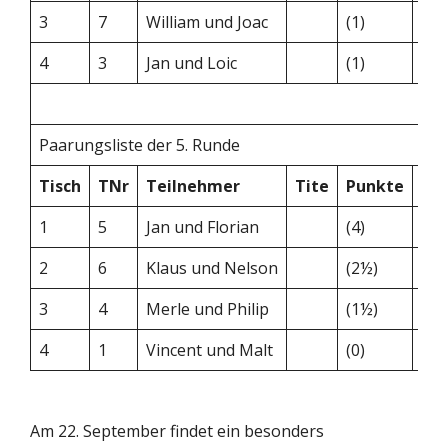
3
7
William und Joac
(1)
–
4
3
Jan und Loic
(1)
–
Paarungsliste der 5. Runde
Tisch
TNr
Teilnehmer
Tite
Punkte
–
1
5
Jan und Florian
(4)
–
2
6
Klaus und Nelson
(2½)
–
3
4
Merle und Philip
(1½)
–
4
1
Vincent und Malt
(0)
–
Am 22. September findet ein besonders