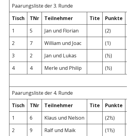
Paarungsliste der 3. Runde
Tisch
TNr
Teilnehmer
Tite
Punkte
–
1
5
Jan und Florian
(2)
–
2
7
William und Joac
(1)
–
3
2
Jan und Lukas
(½)
–
4
4
Merle und Philip
(½)
–
Paarungsliste der 4. Runde
Tisch
TNr
Teilnehmer
Tite
Punkte
–
1
6
Klaus und Nelson
(2½)
–
2
9
Ralf und Maik
(1½)
–