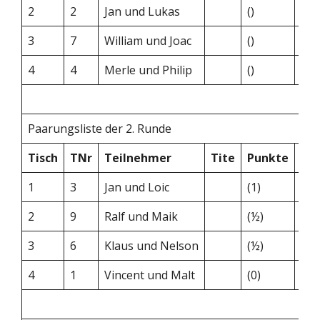
2
2
Jan und Lukas
()
–
3
7
William und Joac
()
–
4
4
Merle und Philip
()
–
Paarungsliste der 2. Runde
Tisch
TNr
Teilnehmer
Tite
Punkte
–
1
3
Jan und Loic
(1)
–
2
9
Ralf und Maik
(½)
–
3
6
Klaus und Nelson
(½)
–
4
1
Vincent und Malt
(0)
–