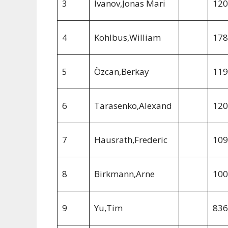
3
Ivanov,Jonas Mari
120
4
Kohlbus,William
178
5
Özcan,Berkay
119
6
Tarasenko,Alexand
120
7
Hausrath,Frederic
109
8
Birkmann,Arne
100
9
Yu,Tim
836