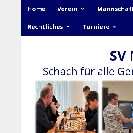
Zum
Home
Verein
Mannschaf
Inhalt
springen
Rechtliches
Turniere
SV 
Schach für alle G