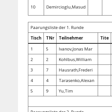
10
Demircioglu,Masud
Paarungsliste der 1. Runde
Tisch
TNr
Teilnehmer
Tite
1
5
Ivanov,Jonas Mar
2
2
Kohlbus,William
3
7
Hausrath,Frederi
4
4
Tarasenko,Alexan
5
9
Yu,Tim
Paarungsliste der 2. Runde