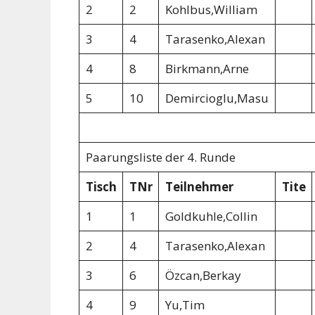
2
2
Kohlbus,William
3
4
Tarasenko,Alexan
4
8
Birkmann,Arne
5
10
Demircioglu,Masu
Paarungsliste der 4. Runde
Tisch
TNr
Teilnehmer
Tite
1
1
Goldkuhle,Collin
2
4
Tarasenko,Alexan
3
6
Özcan,Berkay
4
9
Yu,Tim