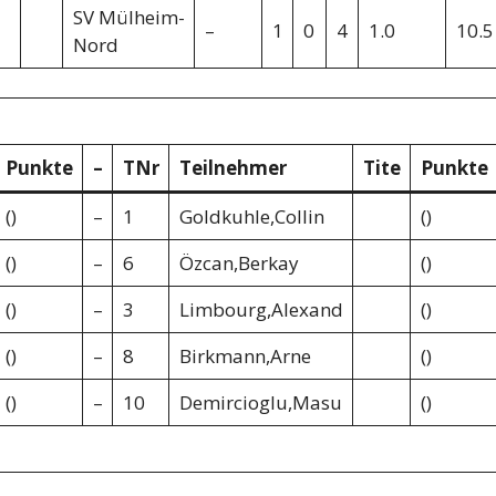
SV Mülheim-
–
1
0
4
1.0
10.5
Nord
Punkte
–
TNr
Teilnehmer
Tite
Punkte
()
–
1
Goldkuhle,Collin
()
()
–
6
Özcan,Berkay
()
()
–
3
Limbourg,Alexand
()
()
–
8
Birkmann,Arne
()
()
–
10
Demircioglu,Masu
()