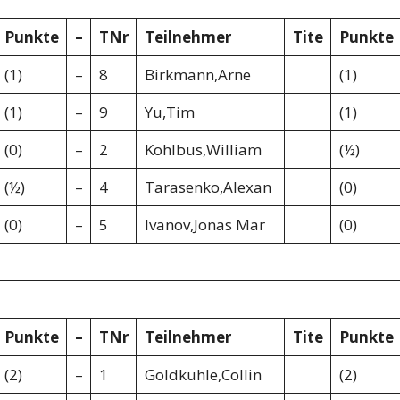
Punkte
–
TNr
Teilnehmer
Tite
Punkte
(1)
–
8
Birkmann,Arne
(1)
(1)
–
9
Yu,Tim
(1)
(0)
–
2
Kohlbus,William
(½)
(½)
–
4
Tarasenko,Alexan
(0)
(0)
–
5
Ivanov,Jonas Mar
(0)
Punkte
–
TNr
Teilnehmer
Tite
Punkte
(2)
–
1
Goldkuhle,Collin
(2)