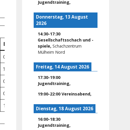
Jugendtraining
,
1.50
Donnerstag, 13 August
2026
14:30
-
17:30
Gesellschaftsschach und -
Ergebnis
At
spiele
,
Schachzentrum
Mülheim Nord
0 – 1
Freitag, 14 August 2026
½ – ½
17:30
-
19:00
0 – 1
Jugendtraining
,
0 – 1
19:00
-
22:00
Vereinsabend
,
1 – 0
Dienstag, 18 August 2026
16:00
-
18:30
Jugendtraining
,