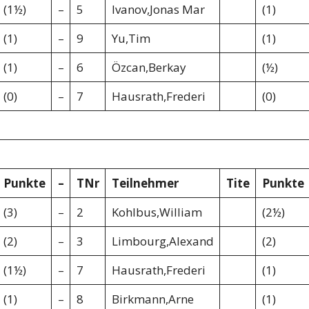
(1½)
–
5
Ivanov,Jonas Mar
(1)
(1)
–
9
Yu,Tim
(1)
(1)
–
6
Özcan,Berkay
(½)
(0)
–
7
Hausrath,Frederi
(0)
Punkte
–
TNr
Teilnehmer
Tite
Punkte
(3)
–
2
Kohlbus,William
(2½)
(2)
–
3
Limbourg,Alexand
(2)
(1½)
–
7
Hausrath,Frederi
(1)
(1)
–
8
Birkmann,Arne
(1)