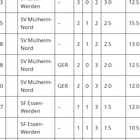
3
–
3
0
2
3.0
12.5
Werden
SV Mülheim-
5
–
2
1
2
2.5
15.5
Nord
SV Mülheim-
8
–
2
1
2
2.5
13.0
Nord
SV Mülheim-
8
GER
2
0
3
2.0
12.5
Nord
SV Mülheim-
0
GER
2
0
3
2.0
12.0
Nord
SF Essen-
7
–
1
1
3
1.5
12.0
Werden
SF Essen-
–
1
1
3
1.5
10.5
Werden