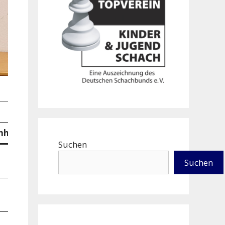
hh
SoBerg
Suchen
13.50
Suchen
8.00