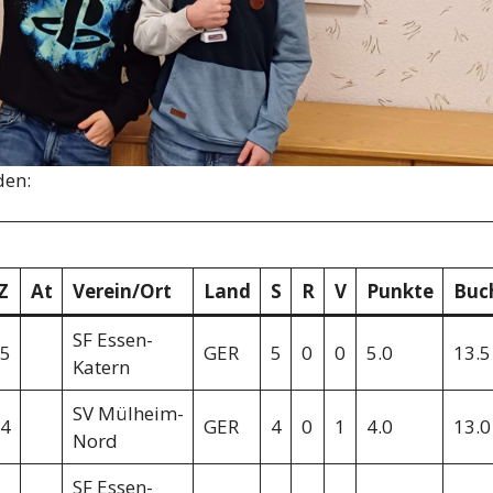
den:
Z
At
Verein/Ort
Land
S
R
V
Punkte
Buc
SF Essen-
5
GER
5
0
0
5.0
13.5
Katern
SV Mülheim-
4
GER
4
0
1
4.0
13.0
Nord
SF Essen-