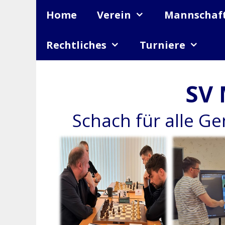
Zum
Home
Verein
Mannschaf
Inhalt
springen
Rechtliches
Turniere
SV 
Schach für alle G