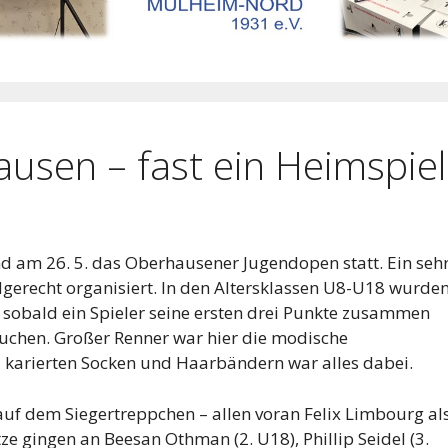
sen – fast ein Heimspiel
d am 26. 5. das Oberhausener Jugendopen statt. Ein seh
gerecht organisiert. In den Altersklassen U8-U18 wurde
d sobald ein Spieler seine ersten drei Punkte zusammen
ssuchen. Großer Renner war hier die modische
u karierten Socken und Haarbändern war alles dabei.
f dem Siegertreppchen – allen voran Felix Limbourg al
 gingen an Beesan Othman (2. U18), Phillip Seidel (3.