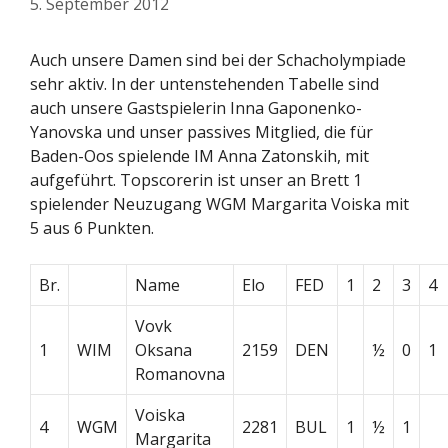
5. September 2012
Auch unsere Damen sind bei der Schacholympiade
sehr aktiv. In der untenstehenden Tabelle sind
auch unsere Gastspielerin Inna Gaponenko-
Yanovska und unser passives Mitglied, die für
Baden-Oos spielende IM Anna Zatonskih, mit
aufgeführt. Topscorerin ist unser an Brett 1
spielender Neuzugang WGM Margarita Voiska mit
5 aus 6 Punkten.
Br.
Name
Elo
FED
1
2
3
4
Vovk
1
WIM
Oksana
2159
DEN
½
0
1
Romanovna
Voiska
4
WGM
2281
BUL
1
½
1
Margarita