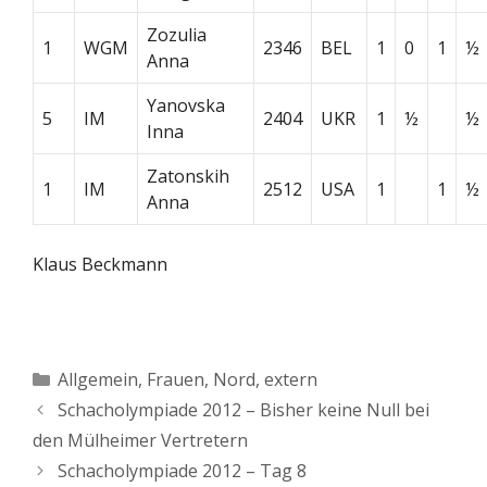
Zozulia
1
WGM
2346
BEL
1
0
1
½
Anna
Yanovska
5
IM
2404
UKR
1
½
½
Inna
Zatonskih
1
IM
2512
USA
1
1
½
Anna
Klaus Beckmann
Kategorien
Allgemein
,
Frauen
,
Nord, extern
Schacholympiade 2012 – Bisher keine Null bei
den Mülheimer Vertretern
Schacholympiade 2012 – Tag 8