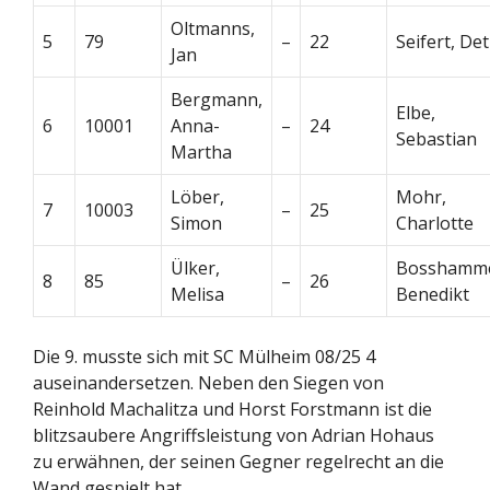
Oltmanns,
5
79
–
22
Seifert, Det
Jan
Bergmann,
Elbe,
6
10001
Anna-
–
24
Sebastian
Martha
Löber,
Mohr,
7
10003
–
25
Simon
Charlotte
Ülker,
Bosshamme
8
85
–
26
Melisa
Benedikt
Die 9. musste sich mit SC Mülheim 08/25 4
auseinandersetzen. Neben den Siegen von
Reinhold Machalitza und Horst Forstmann ist die
blitzsaubere Angriffsleistung von Adrian Hohaus
zu erwähnen, der seinen Gegner regelrecht an die
Wand gespielt hat.