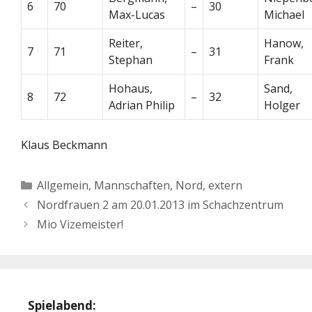
6
70
–
30
Max-Lucas
Michael
Reiter,
Hanow,
7
71
–
31
Stephan
Frank
Hohaus,
Sand,
8
72
–
32
Adrian Philip
Holger
Klaus Beckmann
Kategorien
Allgemein
,
Mannschaften
,
Nord, extern
Nordfrauen 2 am 20.01.2013 im Schachzentrum
Mio Vizemeister!
Spielabend: