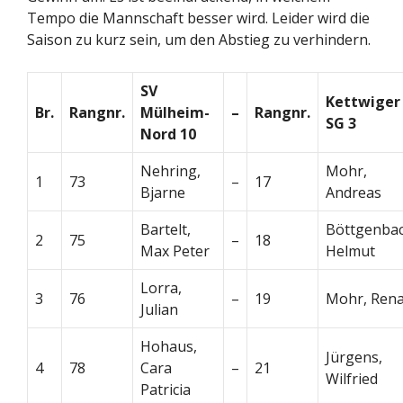
Tempo die Mannschaft besser wird. Leider wird die
Saison zu kurz sein, um den Abstieg zu verhindern.
SV
Kettwiger
Br.
Rangnr.
Mülheim-
–
Rangnr.
SG 3
Nord 10
Nehring,
Mohr,
1
73
–
17
Bjarne
Andreas
Bartelt,
Böttgenbac
2
75
–
18
Max Peter
Helmut
Lorra,
3
76
–
19
Mohr, Rena
Julian
Hohaus,
Jürgens,
4
78
Cara
–
21
Wilfried
Patricia