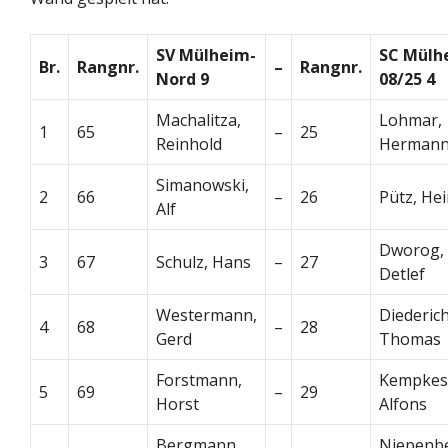
SV Mülheim-
SC Mülh
Br.
Rangnr.
–
Rangnr.
Nord 9
08/25 4
Machalitza,
Lohmar,
1
65
–
25
Reinhold
Herman
Simanowski,
2
66
–
26
Pütz, He
Alf
Dworog,
3
67
Schulz, Hans
–
27
Detlef
Westermann,
Diederich
4
68
–
28
Gerd
Thomas
Forstmann,
Kempkes
5
69
–
29
Horst
Alfons
Bergmann,
Niepenb