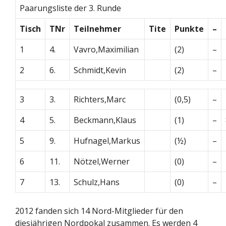
Paarungsliste der 3. Runde
Tisch
TNr
Teilnehmer
Tite
Punkte
–
1
4.
Vavro,Maximilian
(2)
–
2
6.
Schmidt,Kevin
(2)
–
3
3.
Richters,Marc
(0,5)
–
4
5.
Beckmann,Klaus
(1)
–
5
9.
Hufnagel,Markus
(½)
–
6
11.
Nötzel,Werner
(0)
–
7
13.
Schulz,Hans
(0)
–
2012 fanden sich 14 Nord-Mitglieder für den
diesjährigen Nordpokal zusammen. Es werden 4