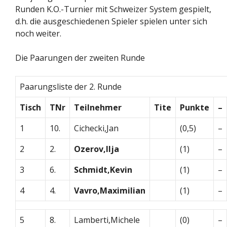
Runden K.O.-Turnier mit Schweizer System gespielt,
d.h. die ausgeschiedenen Spieler spielen unter sich
noch weiter.
Die Paarungen der zweiten Runde
Paarungsliste der 2. Runde
Tisch
TNr
Teilnehmer
Tite
Punkte
–
1
10.
Cichecki,Jan
(0,5)
–
2
2.
Ozerov,Ilja
(1)
–
3
6.
Schmidt,Kevin
(1)
–
4
4.
Vavro,Maximilian
(1)
–
5
8.
Lamberti,Michele
(0)
–