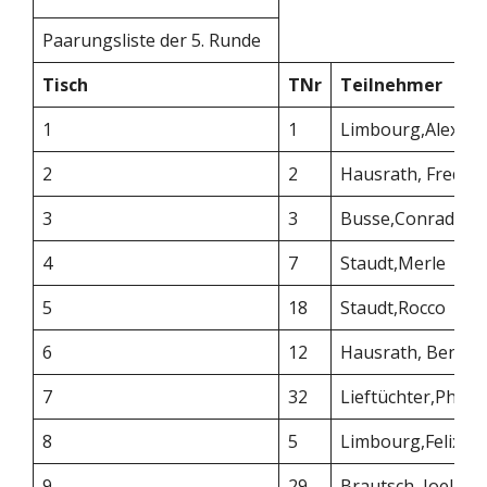
Paarungsliste der 5. Runde
Tisch
TNr
Teilnehmer
1
1
Limbourg,Alexan
2
2
Hausrath, Freder
3
3
Busse,Conrad
4
7
Staudt,Merle
5
18
Staudt,Rocco
6
12
Hausrath, Benja
7
32
Lieftüchter,Phil
8
5
Limbourg,Felix
9
29
Brautsch, Joel