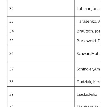
32
Lahmar,Jonas
33
Tarasenko, Ant
34
Brautsch, Joel
35
Burkowski, Davi
36
Schwan,Matteo
37
Schindler,Amilia
38
Dudziak, Kerem
39
Lieske,Felix
40
Melchers, Milow