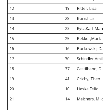
12
19
Ritter, Lisa
13
28
Born,Ilias
14
23
Rytz,Karl-Manik
15
25
Bekker,Mark
16
16
Burkowski, David
17
30
Schindler,Amilia
18
37
Castilhano, Dini
19
41
Czichy, Theo
20
10
Lieske,Felix
21
14
Melchers, Milow