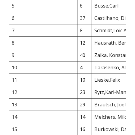
5
6
Busse,Carl
6
37
Castilhano, Dini
7
8
Schmidt,Loic Ale
8
12
Hausrath, Benja
9
40
Zaika, Konstanti
10
4
Tarasenko, Alexa
11
10
Lieske,Felix
12
23
Rytz,Karl-Manik
13
29
Brautsch, Joel
14
14
Melchers, Milow
15
16
Burkowski, David