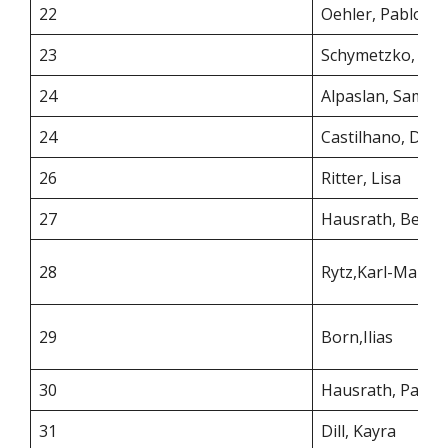
22
Oehler, Pablo
23
Schymetzko, Tim
24
Alpaslan, Sami
24
Castilhano, Dinis
26
Ritter, Lisa
27
Hausrath, Benja
28
Rytz,Karl-Manik
29
Born,Ilias
30
Hausrath, Paul
31
Dill, Kayra