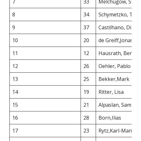
7
33
Melchugow, Serg
8
34
Schymetzko, Tim
9
37
Castilhano, Dini
10
20
de Greiff,Jonas
11
12
Hausrath, Benja
12
26
Oehler, Pablo
13
25
Bekker,Mark
14
19
Ritter, Lisa
15
21
Alpaslan, Sami
16
28
Born,Ilias
17
23
Rytz,Karl-Manik