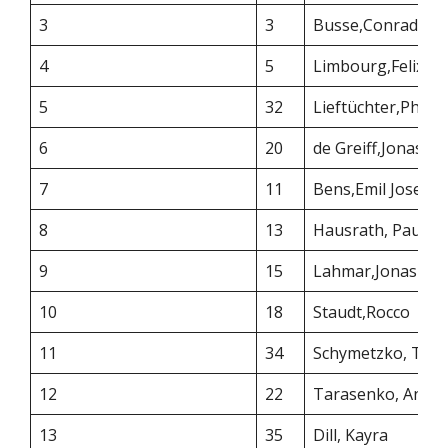
3
3
Busse,Conrad
4
5
Limbourg,Felix
5
32
Lieftüchter,Phil
6
20
de Greiff,Jonas
7
11
Bens,Emil Josef
8
13
Hausrath, Paul
9
15
Lahmar,Jonas
10
18
Staudt,Rocco
11
34
Schymetzko, Tim
12
22
Tarasenko, Anto
13
35
Dill, Kayra