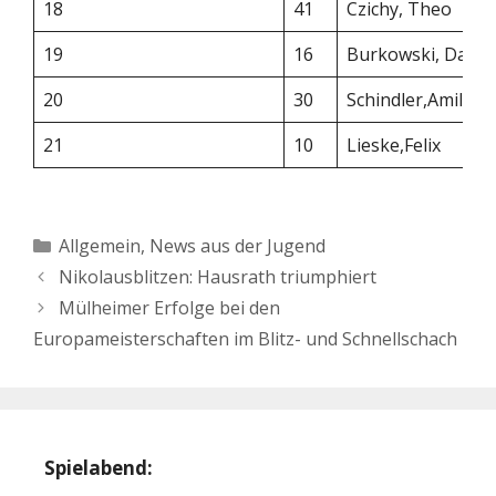
18
41
Czichy, Theo
19
16
Burkowski, David
20
30
Schindler,Amilia
21
10
Lieske,Felix
Kategorien
Allgemein
,
News aus der Jugend
Nikolausblitzen: Hausrath triumphiert
Mülheimer Erfolge bei den
Europameisterschaften im Blitz- und Schnellschach
Spielabend: