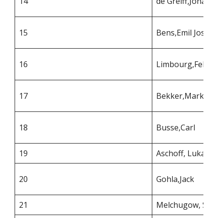
14
de Greiff,Jonas
15
Bens,Emil Josef
16
Limbourg,Felix
17
Bekker,Mark
18
Busse,Carl
19
Aschoff, Lukas
20
Gohla,Jack
21
Melchugow, Serg