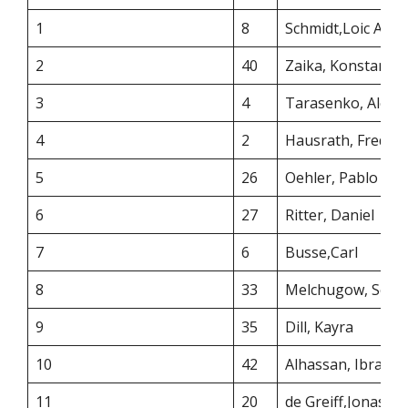
1
8
Schmidt,Loic Ale
2
40
Zaika, Konstanti
3
4
Tarasenko, Alexa
4
2
Hausrath, Freder
5
26
Oehler, Pablo
6
27
Ritter, Daniel
7
6
Busse,Carl
8
33
Melchugow, Serg
9
35
Dill, Kayra
10
42
Alhassan, Ibrahi
11
20
de Greiff,Jonas