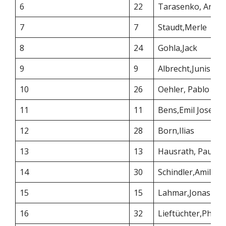
6
22
Tarasenko, Anto
7
7
Staudt,Merle
8
24
Gohla,Jack
9
9
Albrecht,Junis
10
26
Oehler, Pablo
11
11
Bens,Emil Josef
12
28
Born,Ilias
13
13
Hausrath, Paul
14
30
Schindler,Amilia
15
15
Lahmar,Jonas
16
32
Lieftüchter,Phil