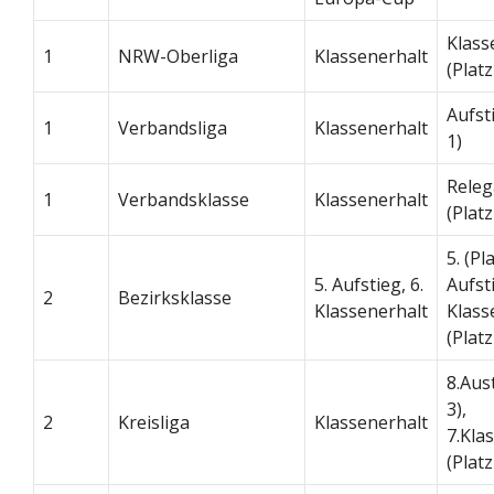
Klass
1
NRW-Oberliga
Klassenerhalt
(Platz
Aufst
1
Verbandsliga
Klassenerhalt
1)
Releg
1
Verbandsklasse
Klassenerhalt
(Platz
5. (Pl
5. Aufstieg, 6.
Aufsti
2
Bezirksklasse
Klassenerhalt
Klass
(Platz
8.Aus
3),
2
Kreisliga
Klassenerhalt
7.Kla
(Platz