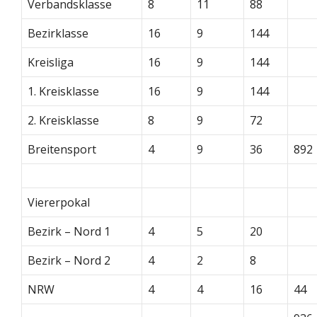
Verbandsklasse
8
11
88
Bezirklasse
16
9
144
Kreisliga
16
9
144
1. Kreisklasse
16
9
144
2. Kreisklasse
8
9
72
Breitensport
4
9
36
892
Viererpokal
Bezirk – Nord 1
4
5
20
Bezirk – Nord 2
4
2
8
NRW
4
4
16
44