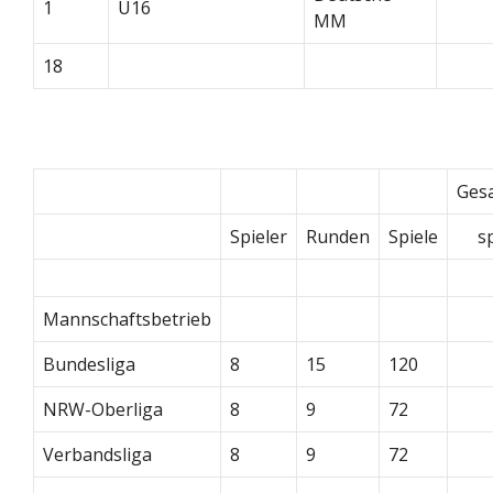
1
U16
MM
18
Ges
Spieler
Runden
Spiele
s
Mannschaftsbetrieb
Bundesliga
8
15
120
NRW-Oberliga
8
9
72
Verbandsliga
8
9
72