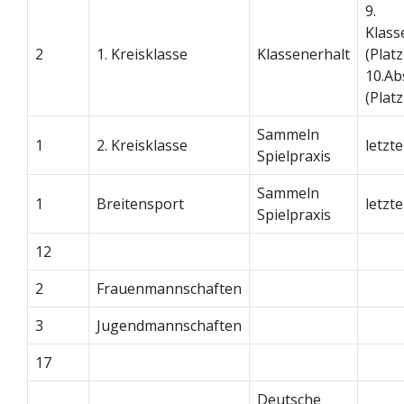
9.
Klass
2
1. Kreisklasse
Klassenerhalt
(Platz
10.Ab
(Platz
Sammeln
1
2. Kreisklasse
letzte
Spielpraxis
Sammeln
1
Breitensport
letzte
Spielpraxis
12
2
Frauenmannschaften
3
Jugendmannschaften
17
Deutsche