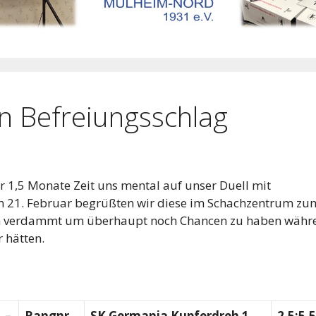
n Befreiungsschlag
 1,5 Monate Zeit uns mental auf unser Duell mit
am 21. Februar begrüßten wir diese im Schachzentrum zu
en verdammt um überhaupt noch Chancen zu haben währ
r hätten.
–
Rangnr.
SK Germania Kupferdreh 1
2,5:5,5