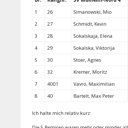
1
26
Simanowski, Mio
2
27
Schmidt, Kevin
3
28
Sokalskaja, Elena
4
29
Sokalska, Viktorija
5
30
Stoer, Agnes
6
32
Kremer, Moritz
7
4001
Vavro, Maximilian
8
40
Bartelt, Max Peter
Ich halte mich relativ kurz:
Die 5 Remisen waren mehr oder minder all