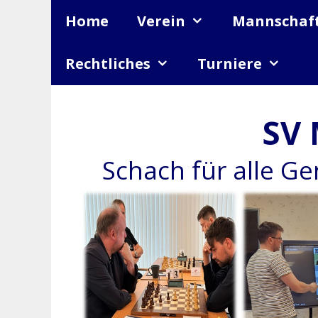
Zum
Home
Verein
Mannschaf
Inhalt
springen
Rechtliches
Turniere
SV 
Schach für alle G