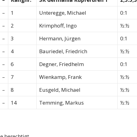
–
1
Unteregge, Michael
0:1
–
2
Krimphoff, Ingo
½:½
–
3
Hermann, Jürgen
0:1
–
4
Bauriedel, Friedrich
½:½
–
6
Degner, Friedhelm
0:1
–
7
Wienkamp, Frank
½:½
–
8
Eusgeld, Michael
½:½
–
14
Temming, Markus
½:½
e berechtigt.