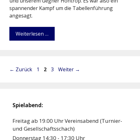
und unserem Gegner Höntrop. Es war also ein
spannender Kampf um die Tabellenführung
angesagt.
Weiterlesen …
Seite
Seite
Seite
←
Zurück
1
2
3
Weiter
→
Spielabend:
Freitag ab 19.00 Uhr Vereinsabend (Turnier-
und Gesellschaftsschach)
Donnerstag 14:30 - 17:30 Uhr